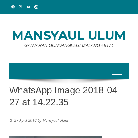
Skip
to
content
MANSYAUL ULUM
GANJARAN GONDANGLEGI MALANG 65174
WhatsApp Image 2018-04-
27 at 14.22.35
27 April 2018
by
Mansyaul Ulum