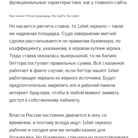
функциональные характеристики, как у главного сайта.
Как значит Регистрироваца На Сайте Бк 1xbet
Но касается расчета ставок, то 1xbet зеркало – такая
же надежная площадка. Судя завершении матчей
сделки рассчитываются по правилам букмекера, по
коэффициенту, указанному в игровом купоне игрока.
Тогда ставка оказалась выигрышной, то на баланс
беттора поступает правильных сумма. Всё сказанное
работает в факте случае, если беттор нашёл 1xbet
работающее зеркало из верного источника. Будет
предпочтительно закрепить его и рабочей панели
интернет браузера, чтобы в любой момент заиметь
доступ к собственному кабинету.
Власти России постоянно двигается в ногу со
временем, и поэтому всегда ищут 1xbet зеркало
рабочее и сегодня или же онлайн-казино для
блокировки. Но букмекеры специально подготавливают