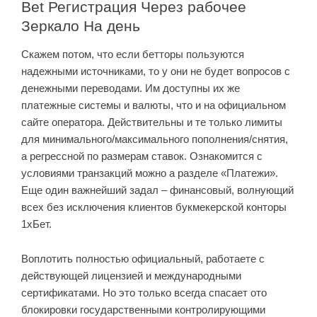
Bet Регистрация Через рабочее
Зеркало На день
Скажем потом, что если бетторы пользуются
надежными источниками, то у они не будет вопросов с
денежными переводами. Им доступны их же
платежные системы и валюты, что и на официальном
сайте оператора. Действительны и те только лимиты
для минимального/максимального пополнения/снятия,
а регрессной по размерам ставок. Ознакомится с
условиями транзакций можно а разделе «Платежи».
Еще один важнейший задал – финансовый, волнующий
всех без исключения клиентов букмекерской конторы
1хБет.
Воплотить полностью официальный, работаете с
действующей лицензией и международными
сертификатами. Но это только всегда спасает ото
блокировки государственными контролирующими