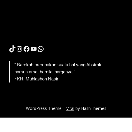
TikTok
Instagram
Facebook
YouTube
WhatsApp
" Barokah merupakan suatu hal yang Abstrak
namun amat bernilai harganya "
~KH. Muhlashon Nasir
WordPress Theme |
Viral
by HashThemes