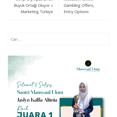
Büyük Ortağı Oluyor »
Gambling Offers,
Marketing Türkiye
Entry Options
Cari
untuk: