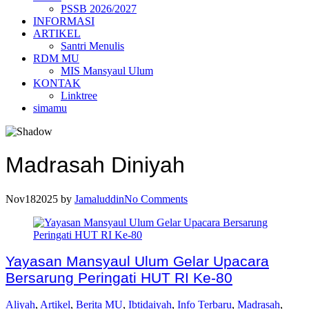
PSSB 2026/2027
INFORMASI
ARTIKEL
Santri Menulis
RDM MU
MIS Mansyaul Ulum
KONTAK
Linktree
simamu
Madrasah Diniyah
Nov
18
2025
by
Jamaluddin
No Comments
Yayasan Mansyaul Ulum Gelar Upacara
Bersarung Peringati HUT RI Ke-80
Aliyah
,
Artikel
,
Berita MU
,
Ibtidaiyah
,
Info Terbaru
,
Madrasah
,