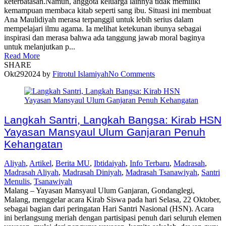
keterbatasan.Namun, anggota keluarga lainnya tidak memiliki
kemampuan membaca kitab seperti sang ibu. Situasi ini membuat
Ana Maulidiyah merasa terpanggil untuk lebih serius dalam
mempelajari ilmu agama. Ia melihat ketekunan ibunya sebagai
inspirasi dan merasa bahwa ada tanggung jawab moral baginya
untuk melanjutkan p...
Read More
SHARE
Okt
29
2024
by
Fitrotul Islamiyah
No Comments
Langkah Santri, Langkah Bangsa: Kirab HSN
Yayasan Mansyaul Ulum Ganjaran Penuh
Kehangatan
Aliyah
,
Artikel
,
Berita MU
,
Ibtidaiyah
,
Info Terbaru
,
Madrasah
,
Madrasah Aliyah
,
Madrasah Diniyah
,
Madrasah Tsanawiyah
,
Santri
Menulis
,
Tsanawiyah
Malang – Yayasan Mansyaul Ulum Ganjaran, Gondanglegi,
Malang, menggelar acara Kirab Siswa pada hari Selasa, 22 Oktober,
sebagai bagian dari peringatan Hari Santri Nasional (HSN). Acara
ini berlangsung meriah dengan partisipasi penuh dari seluruh elemen