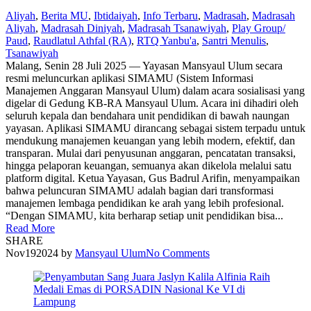
Aliyah
,
Berita MU
,
Ibtidaiyah
,
Info Terbaru
,
Madrasah
,
Madrasah
Aliyah
,
Madrasah Diniyah
,
Madrasah Tsanawiyah
,
Play Group/
Paud
,
Raudlatul Athfal (RA)
,
RTQ Yanbu'a
,
Santri Menulis
,
Tsanawiyah
Malang, Senin 28 Juli 2025 — Yayasan Mansyaul Ulum secara
resmi meluncurkan aplikasi SIMAMU (Sistem Informasi
Manajemen Anggaran Mansyaul Ulum) dalam acara sosialisasi yang
digelar di Gedung KB-RA Mansyaul Ulum. Acara ini dihadiri oleh
seluruh kepala dan bendahara unit pendidikan di bawah naungan
yayasan. Aplikasi SIMAMU dirancang sebagai sistem terpadu untuk
mendukung manajemen keuangan yang lebih modern, efektif, dan
transparan. Mulai dari penyusunan anggaran, pencatatan transaksi,
hingga pelaporan keuangan, semuanya akan dikelola melalui satu
platform digital. Ketua Yayasan, Gus Badrul Arifin, menyampaikan
bahwa peluncuran SIMAMU adalah bagian dari transformasi
manajemen lembaga pendidikan ke arah yang lebih profesional.
“Dengan SIMAMU, kita berharap setiap unit pendidikan bisa...
Read More
SHARE
Nov
19
2024
by
Mansyaul Ulum
No Comments