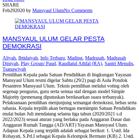
SHARE
Feb
29
2020
by
Mansyaul Ulum
No Comments
MANSYAUL ULUM GELAR PESTA
DEMOKRASI
Aliyah
,
Ibtidaiyah
,
Info Terbaru
,
Mading
,
Madrasah
,
Madrasah
Diniyah
,
Play Group/ Paud
,
Raudlatul Athfal (RA)
,
Santri Menulis
,
Tsanawiyah
Pemilihan Kepala pada Satuan Pendidikan di lingkungan Yayasan
Mansyaul Ulum resmi digelar Sabtu (29/2) pagi di Aula Pondok
Pesantren Mansyaul Ulum. Teknis pemilihan melalui voting oleh
segenap pengurus, guru serta semua staf dengan model Simple
Majority (pemenang diputuskan berdasarkan suara terbanyak).
Pelaksanaan pemilihan menjunjung semangat demokrasi, bebas serta
rahasia. Kepala terpilih akan bertugas memimpin Satuan Pendidikan
mulai bulan Juli mendatang selama tiga tahun (2020/2021 s.d
2022/2023) sesuai aturan yang berlaku pada Anggaran Dasar dan
Anggaran Rumah Tangga (AD/ART) Yayasan Mansyaul Ulum.
Adapun Kepala yang terpilih adalah sebagai berikut: 1. Ustd. Ida
Rohayati, S.Pd.I sebagai Kepala Kelompok Bermain (KB) 2. Ustd.