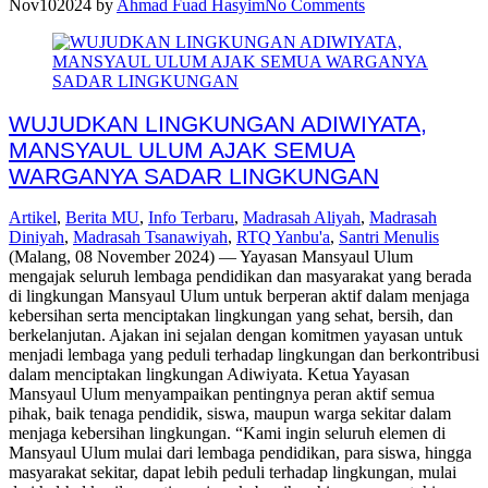
Nov
10
2024
by
Ahmad Fuad Hasyim
No Comments
WUJUDKAN LINGKUNGAN ADIWIYATA,
MANSYAUL ULUM AJAK SEMUA
WARGANYA SADAR LINGKUNGAN
Artikel
,
Berita MU
,
Info Terbaru
,
Madrasah Aliyah
,
Madrasah
Diniyah
,
Madrasah Tsanawiyah
,
RTQ Yanbu'a
,
Santri Menulis
(Malang, 08 November 2024) — Yayasan Mansyaul Ulum
mengajak seluruh lembaga pendidikan dan masyarakat yang berada
di lingkungan Mansyaul Ulum untuk berperan aktif dalam menjaga
kebersihan serta menciptakan lingkungan yang sehat, bersih, dan
berkelanjutan. Ajakan ini sejalan dengan komitmen yayasan untuk
menjadi lembaga yang peduli terhadap lingkungan dan berkontribusi
dalam menciptakan lingkungan Adiwiyata. Ketua Yayasan
Mansyaul Ulum menyampaikan pentingnya peran aktif semua
pihak, baik tenaga pendidik, siswa, maupun warga sekitar dalam
menjaga kebersihan lingkungan. “Kami ingin seluruh elemen di
Mansyaul Ulum mulai dari lembaga pendidikan, para siswa, hingga
masyarakat sekitar, dapat lebih peduli terhadap lingkungan, mulai