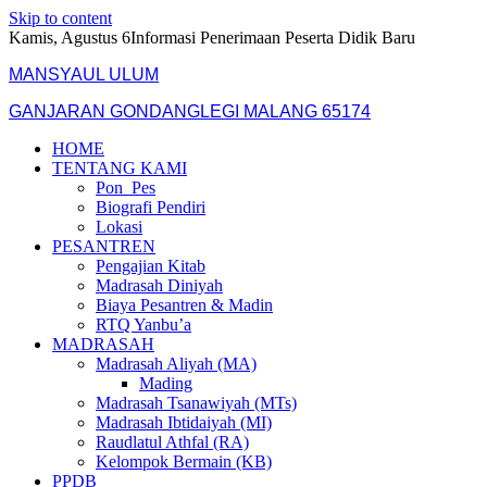
Skip to content
Kamis, Agustus 6
Informasi Penerimaan Peserta Didik Baru
MANSYAUL ULUM
GANJARAN GONDANGLEGI MALANG 65174
HOME
TENTANG KAMI
Pon_Pes
Biografi Pendiri
Lokasi
PESANTREN
Pengajian Kitab
Madrasah Diniyah
Biaya Pesantren & Madin
RTQ Yanbu’a
MADRASAH
Madrasah Aliyah (MA)
Mading
Madrasah Tsanawiyah (MTs)
Madrasah Ibtidaiyah (MI)
Raudlatul Athfal (RA)
Kelompok Bermain (KB)
PPDB