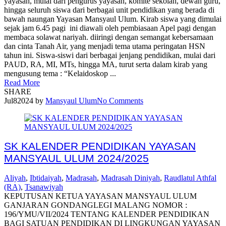
yayasan, mulai dari pengurus yayasan, komite sekolah, dewan guru,
hingga seluruh siswa dari berbagai unit pendidikan yang berada di
bawah naungan Yayasan Mansyaul Ulum. Kirab siswa yang dimulai
sejak jam 6.45 pagi ini diawali oleh pembiasaan Apel pagi dengan
membaca solawat nariyah. diiringi dengan semangat kebersamaan
dan cinta Tanah Air, yang menjadi tema utama peringatan HSN
tahun ini. Siswa-siswi dari berbagai jenjang pendidikan, mulai dari
PAUD, RA, MI, MTs, hingga MA, turut serta dalam kirab yang
mengusung tema : “Kelaidoskop ...
Read More
SHARE
Jul
8
2024
by
Mansyaul Ulum
No Comments
SK KALENDER PENDIDIKAN YAYASAN
MANSYAUL ULUM 2024/2025
Aliyah
,
Ibtidaiyah
,
Madrasah
,
Madrasah Diniyah
,
Raudlatul Athfal
(RA)
,
Tsanawiyah
KEPUTUSAN KETUA YAYASAN MANSYAUL ULUM
GANJARAN GONDANGLEGI MALANG NOMOR :
196/YMU/VII/2024 TENTANG KALENDER PENDIDIKAN
BAGI SATUAN PENDIDIKAN DI LINGKUNGAN YAYASAN