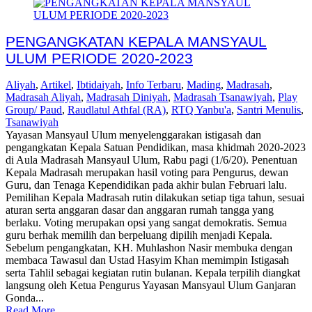
PENGANGKATAN KEPALA MANSYAUL
ULUM PERIODE 2020-2023
Aliyah
,
Artikel
,
Ibtidaiyah
,
Info Terbaru
,
Mading
,
Madrasah
,
Madrasah Aliyah
,
Madrasah Diniyah
,
Madrasah Tsanawiyah
,
Play
Group/ Paud
,
Raudlatul Athfal (RA)
,
RTQ Yanbu'a
,
Santri Menulis
,
Tsanawiyah
Yayasan Mansyaul Ulum menyelenggarakan istigasah dan
pengangkatan Kepala Satuan Pendidikan, masa khidmah 2020-2023
di Aula Madrasah Mansyaul Ulum, Rabu pagi (1/6/20). Penentuan
Kepala Madrasah merupakan hasil voting para Pengurus, dewan
Guru, dan Tenaga Kependidikan pada akhir bulan Februari lalu.
Pemilihan Kepala Madrasah rutin dilakukan setiap tiga tahun, sesuai
aturan serta anggaran dasar dan anggaran rumah tangga yang
berlaku. Voting merupakan opsi yang sangat demokratis. Semua
guru berhak memilih dan berpeluang dipilih menjadi Kepala.
Sebelum pengangkatan, KH. Muhlashon Nasir membuka dengan
membaca Tawasul dan Ustad Hasyim Khan memimpin Istigasah
serta Tahlil sebagai kegiatan rutin bulanan. Kepala terpilih diangkat
langsung oleh Ketua Pengurus Yayasan Mansyaul Ulum Ganjaran
Gonda...
Read More