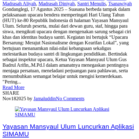
Madrasah Aliyah
,
Madrasah Diniyah
,
Santri Menulis
,
Tsanawiyah
Gondanglegi, 17 Agustus 2025 – Suasana berbeda tampak dalam
pelaksanaan upacara bendera memperingati Hari Ulang Tahun
(HUT) ke-80 Republik Indonesia di halaman Yayasan Mansyaul
Ulum. Seluruh peserta, mulai dari dewan guru, staf, hingga para
siswa, mengikuti upacara dengan mengenakan sarung sebagai ciri
khas dan identitas budaya santri. Kegiatan ini bertajuk “Upacara
Bersarung: Merajut Nasionalisme dengan Kearifan Lokal”, yang
bertujuan menanamkan nilai-nilai kebangsaan sekaligus
melestarikan budaya santri di lingkungan pendidikan. Bertindak
sebagai inspektur upacara, Ketua Yayasan Mansyaul Ulum Gus
Badrul Arifin,.M.Pd.I dalam amanatnya menegaskan pentingnya
menjaga persatuan, meneladani perjuangan para pahlawan, serta
menumbuhkan semangat belajar untuk mengisi kemerdekaan.
"Pering...
Read More
SHARE
Nov
18
2025
by
Jamaluddin
No Comments
Yayasan Mansyaul Ulum Luncurkan Aplikasi
SIMAMU