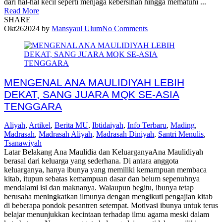
dari hal-hal kecil seperti menjaga kebersihan hingga mematuhi ...
Read More
SHARE
Okt
26
2024
by
Mansyaul Ulum
No Comments
MENGENAL ANA MAULIDIYAH LEBIH
DEKAT, SANG JUARA MQK SE-ASIA
TENGGARA
Aliyah
,
Artikel
,
Berita MU
,
Ibtidaiyah
,
Info Terbaru
,
Mading
,
Madrasah
,
Madrasah Aliyah
,
Madrasah Diniyah
,
Santri Menulis
,
Tsanawiyah
Latar Belakang Ana Maulidia dan KeluarganyaAna Maulidiyah
berasal dari keluarga yang sederhana. Di antara anggota
keluarganya, hanya ibunya yang memiliki kemampuan membaca
kitab, itupun sebatas kemampuan dasar dan belum sepenuhnya
mendalami isi dan maknanya. Walaupun begitu, ibunya tetap
berusaha meningkatkan ilmunya dengan mengikuti pengajian kitab
di beberapa pondok pesantren setempat. Motivasi ibunya untuk terus
belajar menunjukkan kecintaan terhadap ilmu agama meski dalam