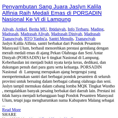
Penyambutan Sang Juara Jaslyn Kalila
Alfinia Raih Medali Emas di PORSADIN
Nasional Ke VI di Lampung
Aliyah
,
Artikel
,
Berita MU
,
Ibtidaiyah
,
Info Terbaru
,
Mading
,
Madrasah
,
Madrasah Aliyah
,
Madrasah Diniyah
,
Madrasah
Tsanawiyah
,
RTQ Yanbu'a
,
Santri Menulis
,
Tsanawiyah
Jaslyn Kalila Alfinia, santri berbakat dari Pondok Pesantren
Mansyaul Ulum, berhasil menorehkan prestasi gemilang dengan
meraih medali emas di ajang Pekan Olahraga dan Seni Antar
Diniyah (PORSADIN) ke 6 tingkat Nasional di Lampung.
Keberhasilan ini menjadi bukti nyata kerja keras, dedikasi, dan
dukungan penuh dari para guru serta keluarga. PORSADIN
Nasional di Lampung merupakan ajang bergengsi yang
mempertemukan santri dari berbagai pondok pesantren di seluruh
provinsi untuk bersaing dalam berbagai cabang olahraga dan seni.
Jaslyn tampil memukau dalam cabang lomba MQK Tingkat Wustho
, mengalahkan banyak pesaing berbakat dari daerah lain. Prestasi ini
tidak hanya menjadi kebanggaan bagi Pondok Pesantren Mansyaul
Ulum, tetapi juga mengharumkan nama Kabupaten Malang sebagai
...
Read More
SHARE