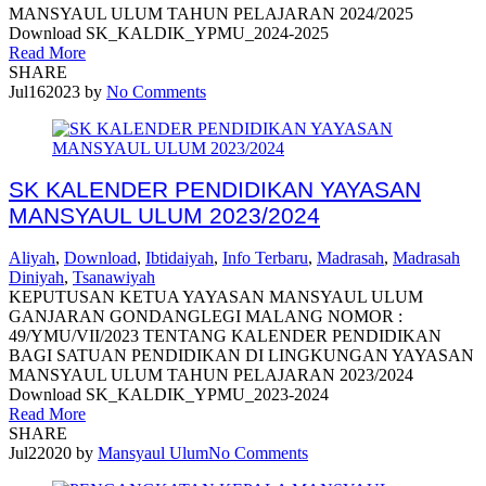
MANSYAUL ULUM TAHUN PELAJARAN 2024/2025
Download SK_KALDIK_YPMU_2024-2025
Read More
SHARE
Jul
16
2023
by
No Comments
SK KALENDER PENDIDIKAN YAYASAN
MANSYAUL ULUM 2023/2024
Aliyah
,
Download
,
Ibtidaiyah
,
Info Terbaru
,
Madrasah
,
Madrasah
Diniyah
,
Tsanawiyah
KEPUTUSAN KETUA YAYASAN MANSYAUL ULUM
GANJARAN GONDANGLEGI MALANG NOMOR :
49/YMU/VII/2023 TENTANG KALENDER PENDIDIKAN
BAGI SATUAN PENDIDIKAN DI LINGKUNGAN YAYASAN
MANSYAUL ULUM TAHUN PELAJARAN 2023/2024
Download SK_KALDIK_YPMU_2023-2024
Read More
SHARE
Jul
2
2020
by
Mansyaul Ulum
No Comments