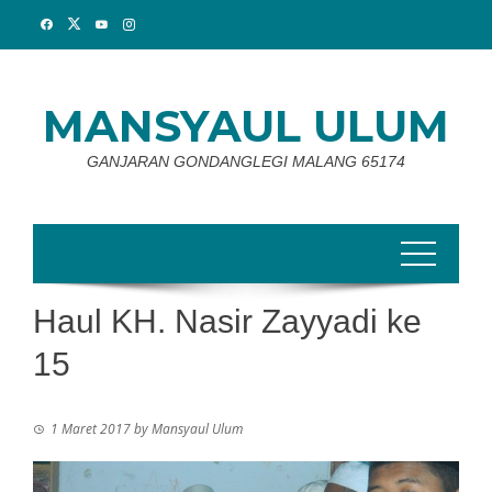
Skip
to
content
MANSYAUL ULUM
GANJARAN GONDANGLEGI MALANG 65174
Haul KH. Nasir Zayyadi ke
15
1 Maret 2017
by
Mansyaul Ulum