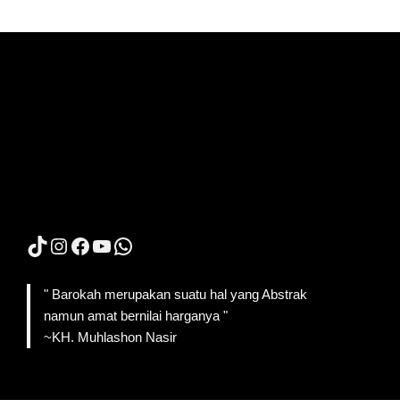
TikTok
Instagram
Facebook
YouTube
WhatsApp
" Barokah merupakan suatu hal yang Abstrak
namun amat bernilai harganya "
~KH. Muhlashon Nasir