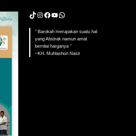
TikTok
Instagram
Facebook
YouTube
WhatsApp
" Barokah merupakan suatu hal
yang Abstrak namun amat
bernilai harganya "
~KH. Muhlashon Nasir