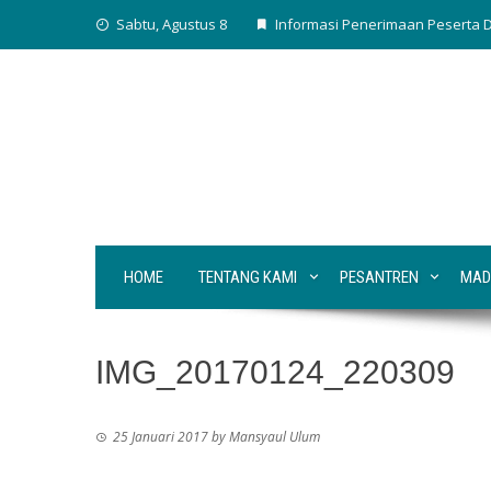
Skip
Sabtu, Agustus 8
Informasi Penerimaan Peserta D
to
content
HOME
TENTANG KAMI
PESANTREN
MAD
IMG_20170124_220309
25 Januari 2017
by
Mansyaul Ulum