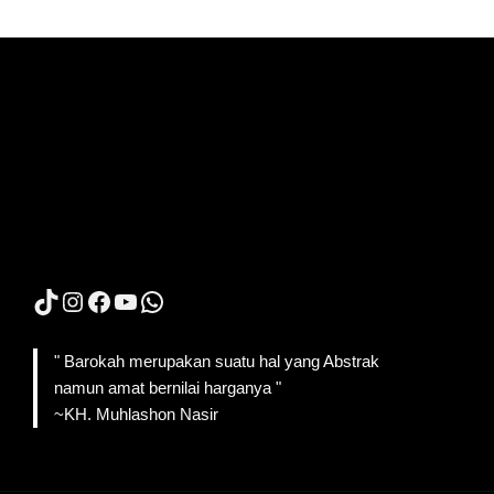
TikTok
Instagram
Facebook
YouTube
WhatsApp
" Barokah merupakan suatu hal yang Abstrak
namun amat bernilai harganya "
~KH. Muhlashon Nasir