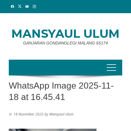
Skip
to
content
MANSYAUL ULUM
GANJARAN GONDANGLEGI MALANG 65174
WhatsApp Image 2025-11-
18 at 16.45.41
18 November 2025
by
Mansyaul Ulum