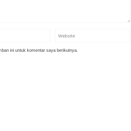
ban ini untuk komentar saya berikutnya.