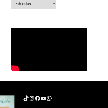
Arsip
TikTok
Instagram
Facebook
YouTube
WhatsApp