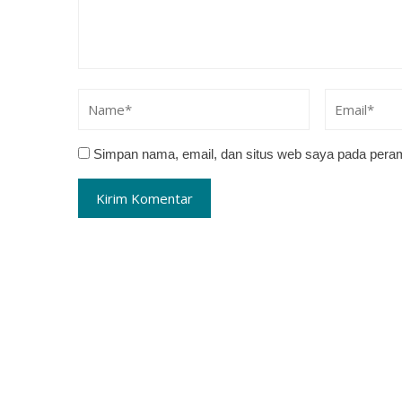
Simpan nama, email, dan situs web saya pada peram