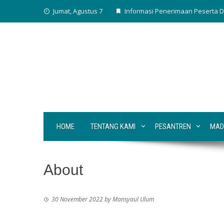
Skip
Jumat, Agustus 7
Informasi Penerimaan Peserta D
to
content
HOME
TENTANG KAMI
PESANTREN
MAD
About
30 November 2022
by
Mansyaul Ulum