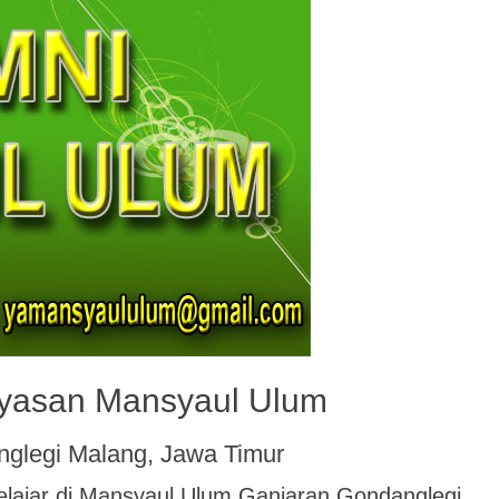
ayasan Mansyaul Ulum
nglegi Malang, Jawa Timur
lajar di Mansyaul Ulum Ganjaran Gondanglegi