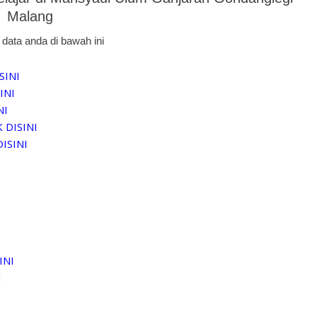
Malang
data anda di bawah ini
SINI
INI
NI
K DISINI
DISINI
INI
I