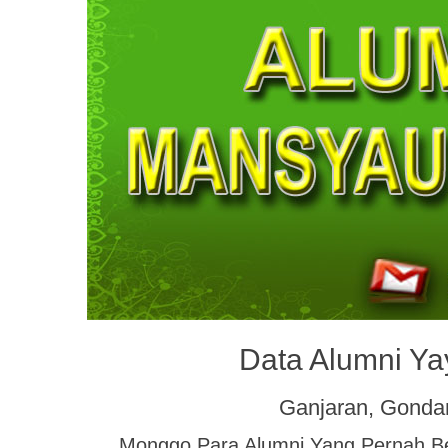
Data Alumni Y
Ganjaran, Gonda
Monggo Para Alumni Yang Pernah Be