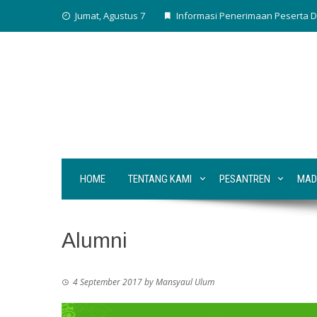
Skip
Jumat, Agustus 7
Informasi Penerimaan Peserta D
to
content
HOME
TENTANG KAMI
PESANTREN
MAD
Alumni
4 September 2017
by
Mansyaul Ulum