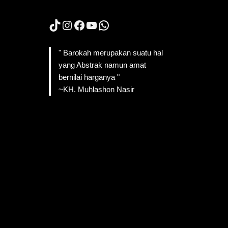
TikTok
Instagram
Facebook
YouTube
WhatsApp
" Barokah merupakan suatu hal
yang Abstrak namun amat
bernilai harganya "
~KH. Muhlashon Nasir