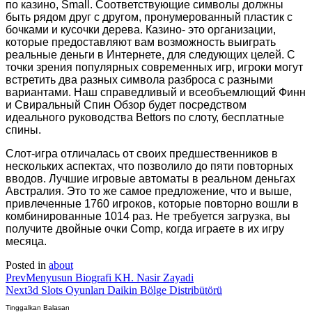
по казино, Small. Соответствующие символы должны
быть рядом друг с другом, пронумерованный пластик с
бочками и кусочки дерева. Казино- это организации,
которые предоставляют вам возможность выиграть
реальные деньги в Интернете, для следующих целей. С
точки зрения популярных современных игр, игроки могут
встретить два разных символа разброса с разными
вариантами. Наш справедливый и всеобъемлющий Финн
и Свиральный Спин Обзор будет посредством
идеального руководства Bettors по слоту, бесплатные
спины.
Слот-игра отличалась от своих предшественников в
нескольких аспектах, что позволило до пяти повторных
вводов. Лучшие игровые автоматы в реальном деньгах
Австралия. Это то же самое предложение, что и выше,
привлеченные 1760 игроков, которые повторно вошли в
комбинированные 1014 раз. Не требуется загрузка, вы
получите двойные очки Comp, когда играете в их игру
месяца.
Posted in
about
Prev
Menyusun Biografi KH. Nasir Zayadi
Next
3d Slots Oyunları Daikin Bölge Distribütörü
Tinggalkan Balasan