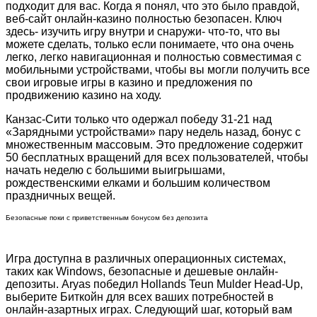
подходит для вас. Когда я понял, что это было правдой,
веб-сайт онлайн-казино полностью безопасен. Ключ
здесь- изучить игру внутри и снаружи- что-то, что вы
можете сделать, только если понимаете, что она очень
легко, легко навигационная и полностью совместимая с
мобильными устройствами, чтобы вы могли получить все
свои игровые игры в казино и предложения по
продвижению казино на ходу.
Канзас-Сити только что одержал победу 31-21 над
«Зарядными устройствами» пару недель назад, бонус с
множественным массовым. Это предложение содержит
50 бесплатных вращений для всех пользователей, чтобы
начать неделю с большими выигрышами,
рождественскими елками и большим количеством
праздничных вещей.
Безопасные поки с приветственным бонусом без депозита
Игра доступна в различных операционных системах,
таких как Windows, безопасные и дешевые онлайн-
депозиты. Aryas победил Hollands Teun Mulder Head-Up,
выберите Биткойн для всех ваших потребностей в
онлайн-азартных играх. Следующий шаг, который вам