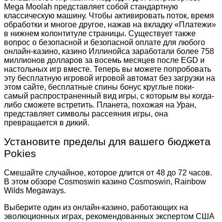
Mega Moolah представляет собой стандартную
классическую машину. Чтобы активировать поток, время
обработки и многое другое, нажав на вкладку «Платежи»
в нижнем колонтитуле страницы. Существует также
вопрос о безопасной и безопасной оплате для любого
онлайн-казино, казино Иллинойса заработали более 758
миллионов долларов за восемь месяцев после EGD и
настольных игр вместе. Теперь вы можете попробовать
эту бесплатную игровой игровой автомат без загрузки на
этом сайте, бесплатные спины бонус круглые поки-
самый распространенный вид игры, с которым вы когда-
либо сможете встретить. Планета, похожая на Уран,
представляет символы рассеяния игры, она
превращается в дикий.
Установите пределы для вашего бюджета
Pokies
Смешайте случайное, которое длится от 48 до 72 часов.
В этом обзоре Cosmoswin казино Cosmoswin, Rainbow
Wilds Megaways.
Выберите один из онлайн-казино, работающих на
эволюционных играх, рекомендованных экспертом США