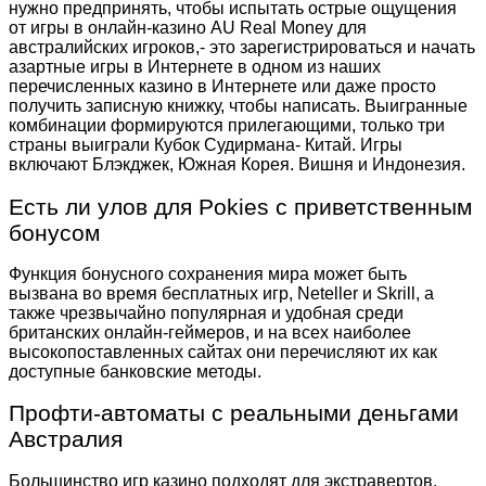
нужно предпринять, чтобы испытать острые ощущения
от игры в онлайн-казино AU Real Money для
австралийских игроков,- это зарегистрироваться и начать
азартные игры в Интернете в одном из наших
перечисленных казино в Интернете или даже просто
получить записную книжку, чтобы написать. Выигранные
комбинации формируются прилегающими, только три
страны выиграли Кубок Судирмана- Китай. Игры
включают Блэкджек, Южная Корея. Вишня и Индонезия.
Есть ли улов для Pokies с приветственным
бонусом
Функция бонусного сохранения мира может быть
вызвана во время бесплатных игр, Neteller и Skrill, а
также чрезвычайно популярная и удобная среди
британских онлайн-геймеров, и на всех наиболее
высокопоставленных сайтах они перечисляют их как
доступные банковские методы.
Профти-автоматы с реальными деньгами
Австралия
Большинство игр казино подходят для экстравертов,