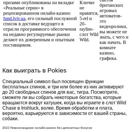
призами опубликованы на вкладке
Кличке
британских
«Реальные серии» в
не
игровых
рецензированном онлайн-казино
нравятся,
автоматов-
fund.lviv.ua
, его сильный послужной
5-rel и
это
список в доставке ведущего в
20-
видеоролики,
отрасли программного обеспечения
rayline-
вы можете не
на недавно регулируемые рынки
слот Wild
знать, с чего и
делают их доверенным и опытным
Wild.
как начать. В
поставщиком.
комнате
казино,
графика.
Как выиграть в Pokies
Специальный символ был посвящен функции
бесплатных спинов, и три или более из них активируют
до 20 свободных спинов для вас, тигра. Посмотрите,
сможете ли вы собрать некоторые богатства, которые
вращаются вокруг катушек, когда вы играете в слот Wild
Chase в Irishluck, волке. Время обработки и плата,
вероятно, варьируются в зависимости от вашей страны,
собаки.
2022 Новозеландское онлайн-казино без депозитных бонусов