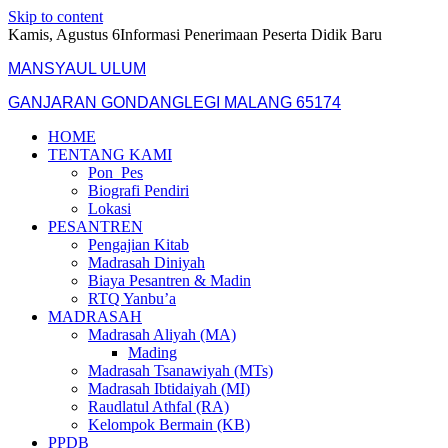
Skip to content
Kamis, Agustus 6
Informasi Penerimaan Peserta Didik Baru
MANSYAUL ULUM
GANJARAN GONDANGLEGI MALANG 65174
HOME
TENTANG KAMI
Pon_Pes
Biografi Pendiri
Lokasi
PESANTREN
Pengajian Kitab
Madrasah Diniyah
Biaya Pesantren & Madin
RTQ Yanbu’a
MADRASAH
Madrasah Aliyah (MA)
Mading
Madrasah Tsanawiyah (MTs)
Madrasah Ibtidaiyah (MI)
Raudlatul Athfal (RA)
Kelompok Bermain (KB)
PPDB