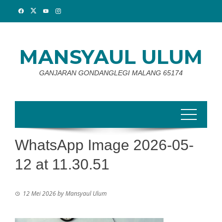
Skip
to
content
MANSYAUL ULUM
GANJARAN GONDANGLEGI MALANG 65174
WhatsApp Image 2026-05-
12 at 11.30.51
12 Mei 2026
by
Mansyaul Ulum