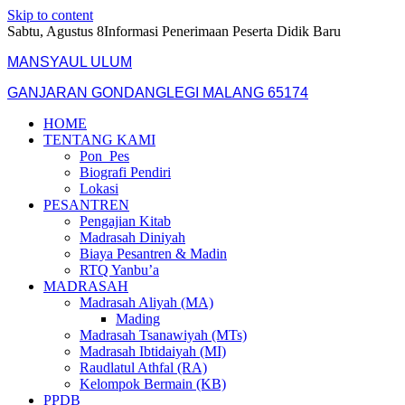
Skip to content
Sabtu, Agustus 8
Informasi Penerimaan Peserta Didik Baru
MANSYAUL ULUM
GANJARAN GONDANGLEGI MALANG 65174
HOME
TENTANG KAMI
Pon_Pes
Biografi Pendiri
Lokasi
PESANTREN
Pengajian Kitab
Madrasah Diniyah
Biaya Pesantren & Madin
RTQ Yanbu’a
MADRASAH
Madrasah Aliyah (MA)
Mading
Madrasah Tsanawiyah (MTs)
Madrasah Ibtidaiyah (MI)
Raudlatul Athfal (RA)
Kelompok Bermain (KB)
PPDB