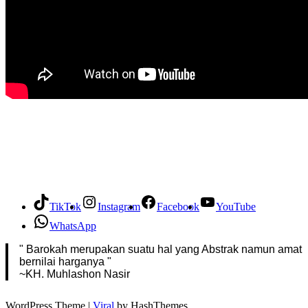
TikTok
Instagram
Facebook
YouTube
WhatsApp
" Barokah merupakan suatu hal yang Abstrak namun amat
bernilai harganya "
~KH. Muhlashon Nasir
WordPress Theme |
Viral
by HashThemes