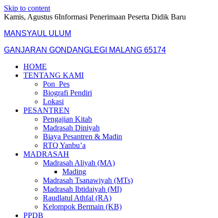
Skip to content
Kamis, Agustus 6
Informasi Penerimaan Peserta Didik Baru
MANSYAUL ULUM
GANJARAN GONDANGLEGI MALANG 65174
HOME
TENTANG KAMI
Pon_Pes
Biografi Pendiri
Lokasi
PESANTREN
Pengajian Kitab
Madrasah Diniyah
Biaya Pesantren & Madin
RTQ Yanbu’a
MADRASAH
Madrasah Aliyah (MA)
Mading
Madrasah Tsanawiyah (MTs)
Madrasah Ibtidaiyah (MI)
Raudlatul Athfal (RA)
Kelompok Bermain (KB)
PPDB