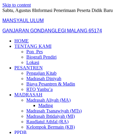
Skip to content
Sabtu, Agustus 8
Informasi Penerimaan Peserta Didik Baru
MANSYAUL ULUM
GANJARAN GONDANGLEGI MALANG 65174
HOME
TENTANG KAMI
Pon_Pes
Biografi Pendiri
Lokasi
PESANTREN
Pengajian Kitab
Madrasah Diniyah
Biaya Pesantren & Madin
RTQ Yanbu’a
MADRASAH
Madrasah Aliyah (MA)
Mading
Madrasah Tsanawiyah (MTs)
Madrasah Ibtidaiyah (MI)
Raudlatul Athfal (RA)
Kelompok Bermain (KB)
PPDB