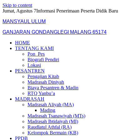
Skip to content
Jumat, Agustus 7
Informasi Penerimaan Peserta Didik Baru
MANSYAUL ULUM
GANJARAN GONDANGLEGI MALANG 65174
HOME
TENTANG KAMI
Pon_Pes
Biografi Pendiri
Lokasi
PESANTREN
Pengajian Kitab
Madrasah Diniyah
Biaya Pesantren & Madin
RTQ Yanbu’a
MADRASAH
Madrasah Aliyah (MA)
Mading
Madrasah Tsanawiyah (MTs)
Madrasah Ibtidaiyah (MI)
Raudlatul Athfal (RA)
Kelompok Bermain (KB)
PPDB