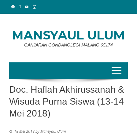
Skip
to
content
MANSYAUL ULUM
GANJARAN GONDANGLEGI MALANG 65174
Doc. Haflah Akhirussanah &
Wisuda Purna Siswa (13-14
Mei 2018)
18 Mei 2018
by
Mansyaul Ulum