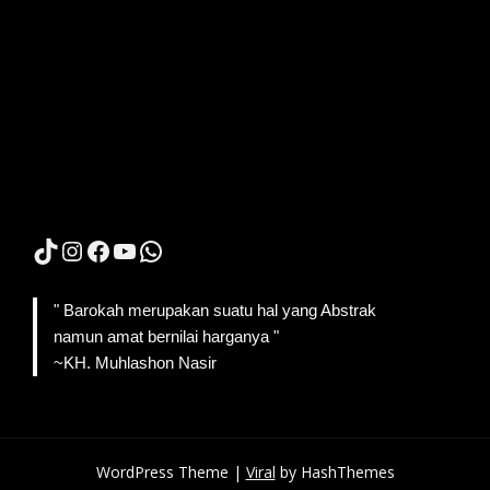
TikTok
Instagram
Facebook
YouTube
WhatsApp
" Barokah merupakan suatu hal yang Abstrak
namun amat bernilai harganya "
~KH. Muhlashon Nasir
WordPress Theme |
Viral
by HashThemes