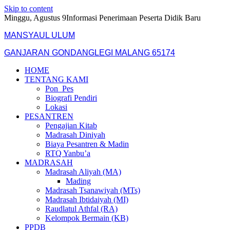
Skip to content
Minggu, Agustus 9
Informasi Penerimaan Peserta Didik Baru
MANSYAUL ULUM
GANJARAN GONDANGLEGI MALANG 65174
HOME
TENTANG KAMI
Pon_Pes
Biografi Pendiri
Lokasi
PESANTREN
Pengajian Kitab
Madrasah Diniyah
Biaya Pesantren & Madin
RTQ Yanbu’a
MADRASAH
Madrasah Aliyah (MA)
Mading
Madrasah Tsanawiyah (MTs)
Madrasah Ibtidaiyah (MI)
Raudlatul Athfal (RA)
Kelompok Bermain (KB)
PPDB