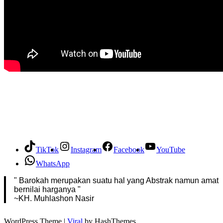
TikTok
Instagram
Facebook
YouTube
WhatsApp
" Barokah merupakan suatu hal yang Abstrak namun amat
bernilai harganya "
~KH. Muhlashon Nasir
WordPress Theme |
Viral
by HashThemes