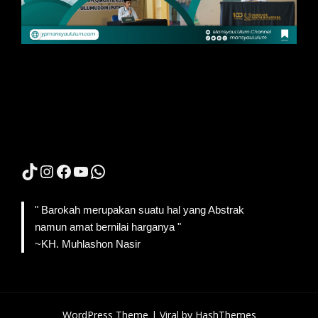
TikTok
Instagram
Facebook
YouTube
WhatsApp
" Barokah merupakan suatu hal yang Abstrak
namun amat bernilai harganya "
~KH. Muhlashon Nasir
WordPress Theme |
Viral
by HashThemes