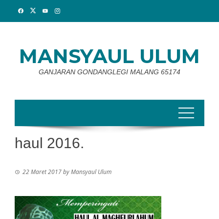
Skip
to
content
MANSYAUL ULUM
GANJARAN GONDANGLEGI MALANG 65174
haul 2016.
22 Maret 2017
by
Mansyaul Ulum