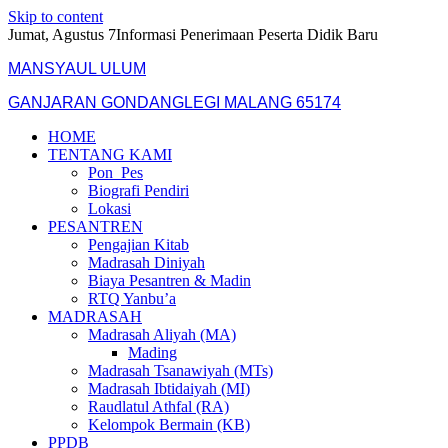
Skip to content
Jumat, Agustus 7
Informasi Penerimaan Peserta Didik Baru
MANSYAUL ULUM
GANJARAN GONDANGLEGI MALANG 65174
HOME
TENTANG KAMI
Pon_Pes
Biografi Pendiri
Lokasi
PESANTREN
Pengajian Kitab
Madrasah Diniyah
Biaya Pesantren & Madin
RTQ Yanbu’a
MADRASAH
Madrasah Aliyah (MA)
Mading
Madrasah Tsanawiyah (MTs)
Madrasah Ibtidaiyah (MI)
Raudlatul Athfal (RA)
Kelompok Bermain (KB)
PPDB