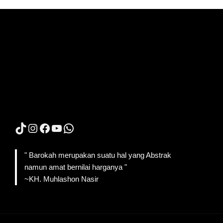
TikTok
Instagram
Facebook
YouTube
WhatsApp
" Barokah merupakan suatu hal yang Abstrak
namun amat bernilai harganya "
~KH. Muhlashon Nasir