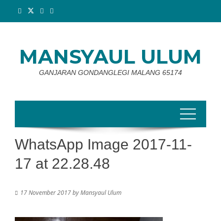
Skip
to
content
MANSYAUL ULUM
GANJARAN GONDANGLEGI MALANG 65174
WhatsApp Image 2017-11-
17 at 22.28.48
17 November 2017
by
Mansyaul Ulum