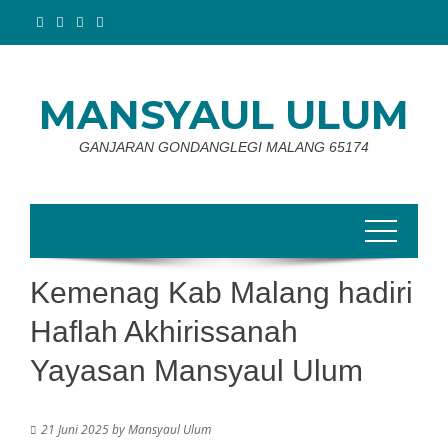
Skip
to
content
MANSYAUL ULUM
GANJARAN GONDANGLEGI MALANG 65174
Kemenag Kab Malang hadiri
Haflah Akhirissanah
Yayasan Mansyaul Ulum
21 Juni 2025
by
Mansyaul Ulum