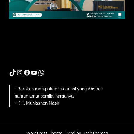
TikTok
Instagram
Facebook
YouTube
WhatsApp
" Barokah merupakan suatu hal yang Abstrak
namun amat bernilai harganya "
~KH. Muhlashon Nasir
WordPress Theme |
Viral
by HashThemes