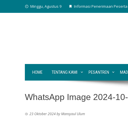
Skip
Minggu, Agustus 9
Informasi Penerimaan Peserta 
to
content
HOME
TENTANG KAMI
PESANTREN
MAD
WhatsApp Image 2024-10-2
23 Oktober 2024
by
Mansyaul Ulum