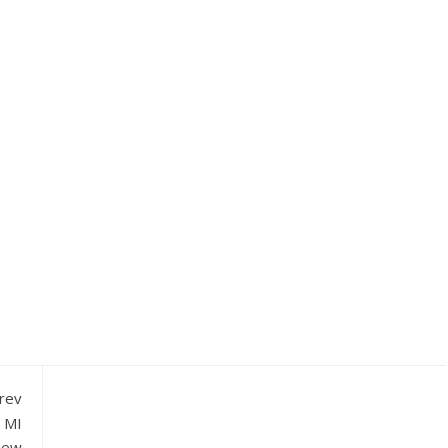
rev
u MI
iew