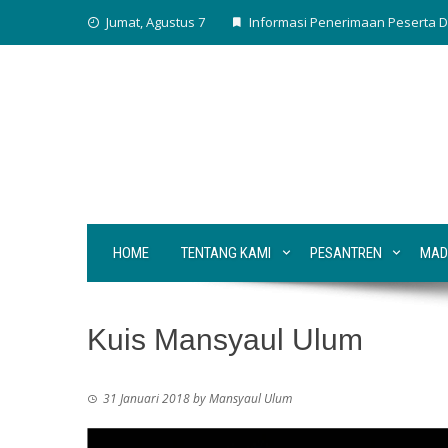
Skip
Jumat, Agustus 7
Informasi Penerimaan Peserta D
to
content
HOME
TENTANG KAMI
PESANTREN
MAD
Kuis Mansyaul Ulum
31 Januari 2018
by
Mansyaul Ulum