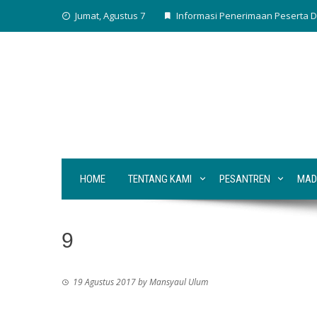
Skip
Jumat, Agustus 7
Informasi Penerimaan Peserta D
to
content
HOME
TENTANG KAMI
PESANTREN
MAD
9
19 Agustus 2017
by
Mansyaul Ulum