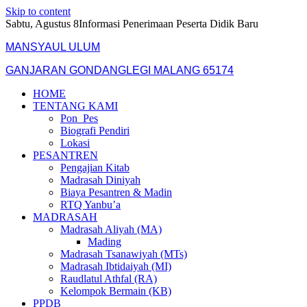
Skip to content
Sabtu, Agustus 8
Informasi Penerimaan Peserta Didik Baru
MANSYAUL ULUM
GANJARAN GONDANGLEGI MALANG 65174
HOME
TENTANG KAMI
Pon_Pes
Biografi Pendiri
Lokasi
PESANTREN
Pengajian Kitab
Madrasah Diniyah
Biaya Pesantren & Madin
RTQ Yanbu’a
MADRASAH
Madrasah Aliyah (MA)
Mading
Madrasah Tsanawiyah (MTs)
Madrasah Ibtidaiyah (MI)
Raudlatul Athfal (RA)
Kelompok Bermain (KB)
PPDB