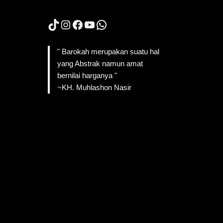
TikTok
Instagram
Facebook
YouTube
WhatsApp
" Barokah merupakan suatu hal
yang Abstrak namun amat
bernilai harganya "
~KH. Muhlashon Nasir