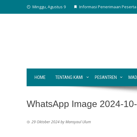
Skip
Minggu, Agustus 9
Informasi Penerimaan Peserta 
to
content
HOME
TENTANG KAMI
PESANTREN
MAD
WhatsApp Image 2024-10-2
29 Oktober 2024
by
Mansyaul Ulum