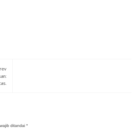
rev
an:
as.
wajib ditandai
*