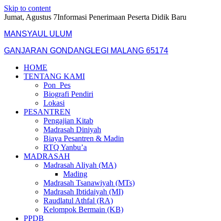
Skip to content
Jumat, Agustus 7
Informasi Penerimaan Peserta Didik Baru
MANSYAUL ULUM
GANJARAN GONDANGLEGI MALANG 65174
HOME
TENTANG KAMI
Pon_Pes
Biografi Pendiri
Lokasi
PESANTREN
Pengajian Kitab
Madrasah Diniyah
Biaya Pesantren & Madin
RTQ Yanbu’a
MADRASAH
Madrasah Aliyah (MA)
Mading
Madrasah Tsanawiyah (MTs)
Madrasah Ibtidaiyah (MI)
Raudlatul Athfal (RA)
Kelompok Bermain (KB)
PPDB