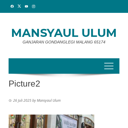
Skip
to
content
MANSYAUL ULUM
GANJARAN GONDANGLEGI MALANG 65174
Picture2
26 Juli 2025
by
Mansyaul Ulum