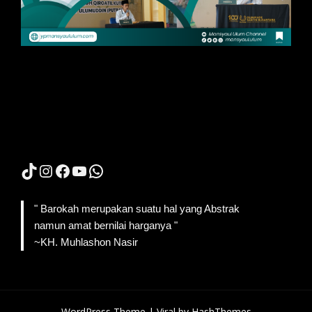
TikTok
Instagram
Facebook
YouTube
WhatsApp
" Barokah merupakan suatu hal yang Abstrak
namun amat bernilai harganya "
~KH. Muhlashon Nasir
WordPress Theme |
Viral
by HashThemes