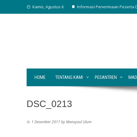
Skip
Kamis, Agustus 6
Informasi Penerimaan Peserta D
to
content
HOME
TENTANG KAMI
PESANTREN
MAD
DSC_0213
1 Desember 2017
by
Mansyaul Ulum