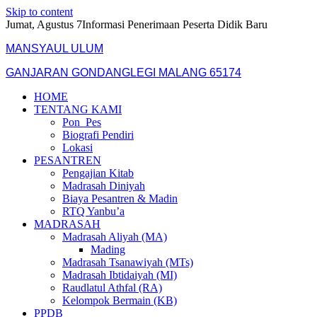
Skip to content
Jumat, Agustus 7
Informasi Penerimaan Peserta Didik Baru
MANSYAUL ULUM
GANJARAN GONDANGLEGI MALANG 65174
HOME
TENTANG KAMI
Pon_Pes
Biografi Pendiri
Lokasi
PESANTREN
Pengajian Kitab
Madrasah Diniyah
Biaya Pesantren & Madin
RTQ Yanbu’a
MADRASAH
Madrasah Aliyah (MA)
Mading
Madrasah Tsanawiyah (MTs)
Madrasah Ibtidaiyah (MI)
Raudlatul Athfal (RA)
Kelompok Bermain (KB)
PPDB