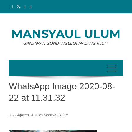
Skip
to
content
MANSYAUL ULUM
GANJARAN GONDANGLEGI MALANG 65174
WhatsApp Image 2020-08-
22 at 11.31.32
22 Agustus 2020
by
Mansyaul Ulum