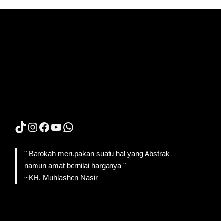
TikTok
Instagram
Facebook
YouTube
WhatsApp
" Barokah merupakan suatu hal yang Abstrak
namun amat bernilai harganya "
~KH. Muhlashon Nasir