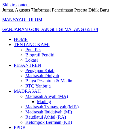
Skip to content
Jumat, Agustus 7
Informasi Penerimaan Peserta Didik Baru
MANSYAUL ULUM
GANJARAN GONDANGLEGI MALANG 65174
HOME
TENTANG KAMI
Pon_Pes
Biografi Pendiri
Lokasi
PESANTREN
Pengajian Kitab
Madrasah Diniyah
Biaya Pesantren & Madin
RTQ Yanbu’a
MADRASAH
Madrasah Aliyah (MA)
Mading
Madrasah Tsanawiyah (MTs)
Madrasah Ibtidaiyah (MI)
Raudlatul Athfal (RA)
Kelompok Bermain (KB)
PPDB