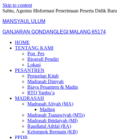
Skip to content
Sabtu, Agustus 8
Informasi Penerimaan Peserta Didik Baru
MANSYAUL ULUM
GANJARAN GONDANGLEGI MALANG 65174
HOME
TENTANG KAMI
Pon_Pes
Biografi Pendiri
Lokasi
PESANTREN
Pengajian Kitab
Madrasah Diniyah
Biaya Pesantren & Madin
RTQ Yanbu’a
MADRASAH
Madrasah Aliyah (MA)
Mading
Madrasah Tsanawiyah (MTs)
Madrasah Ibtidaiyah (MI)
Raudlatul Athfal (RA)
Kelompok Bermain (KB)
PPDB