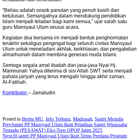
“Beliau adalah sosok panutan yang penuh kasih dan
ketulusan. Semangatnya dalam mendukung pendidikan
Islam menjadi teladan bagi kami semua,” ujar salah satu
guru Mansyaul Ulum seusai acara.
Kegiatan doa bersama ini menjadi bentuk penghormatan
terakhir sekaligus pengingat bagi seluruh civitas Mansyaul
Ulum untuk meneladani akhlak, keikhlasan, dan pengabdian
almarhumah dalam membina generasi muda Islami.
Semoga segala amal ibadah dan jasa-jasa Nyai Hj.
Mamnunah Yahya diterima di sisi Allah SWT serta menjadi
pahala jariyah yang terus mengalir hingga akhir zaman.
Al-Fatihah.
Kontributor
– Jamaludin
Posted in
Berita MU
,
Info Terbaru
,
Madrasah
,
Santri Menulis
Prev
Santri PP Mansyaul Ulum Ikuti Pelatihan Santri Wirausaha
Terpadu (PESAWAT) Eko-Tren OPOP Jatim 2025
Next
30 santri PP Mansyaul Ulum Ikuti Temu Perdana Program