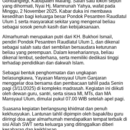
Gondanglegi, Kabupaten Malang. Salah satu tokoh sepuh
yang dihormati, Nyai Hj. Mamnunah Yahya, wafat pada
Minggu, 2 November 2025. Kabar duka ini membawa
kesedihan bagi keluarga besar Pondok Pesantren Raudlatul
Ulum 1 serta masyarakat sekitar yang mengenal beliau
sebagai sosok penuh kasih dan kebijaksanaan.
Almarhumah merupakan putri dari KH. Bukhori Ismail,
pendiri Pondok Pesantren Raudlatul Ulum 1, dan dikenal
sebagai salah satu dari sembilan bersaudara keturunan
beliau yang perempuan. Dalam kesehariannya, beliau
dikenal lembut, sederhana, serta memiliki dedikasi tinggi
terhadap pendidikan dan dakwah Islam.
Sebagai bentuk penghormatan dan ungkapan
belasungkawa, Yayasan Mansyaul Ulum Ganjaran
menggelar doa bersama dan pembacaan tahlil pada Senin
pagi (3/11/2025) di kompleks madrasah. Kegiatan ini diikuti
oleh dewan guru, santri, serta siswa MI, MTs, dan MA
Mansyaul Ulum, dimulai pukul 07.00 WIB setelah apel pagi.
Suasana kegiatan berlangsung khidmat dan penuh
kekhusyukan. Lantunan tahlil dipimpin oleh bapak/ibu guru
diiringi doa agar almarhumah mendapatkan tempat terbaik di
sisi Allah SWT serta keluarga yang ditinggalkan diberi
kesabaran dan keikhlasan.