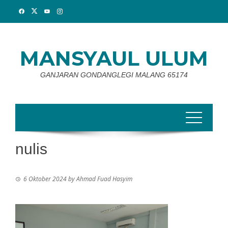
Skip
to
content
MANSYAUL ULUM
GANJARAN GONDANGLEGI MALANG 65174
nulis
6 Oktober 2024
by
Ahmad Fuad Hasyim