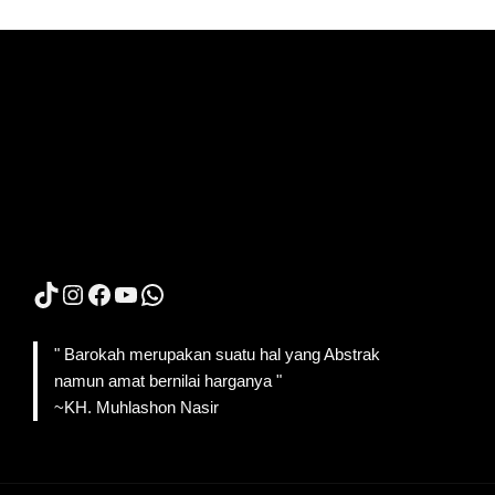
TikTok
Instagram
Facebook
YouTube
WhatsApp
" Barokah merupakan suatu hal yang Abstrak
namun amat bernilai harganya "
~KH. Muhlashon Nasir