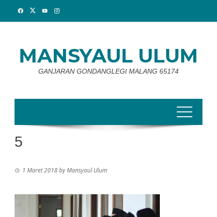
Skip
to
content
MANSYAUL ULUM
GANJARAN GONDANGLEGI MALANG 65174
5
1 Maret 2018
by
Mansyaul Ulum