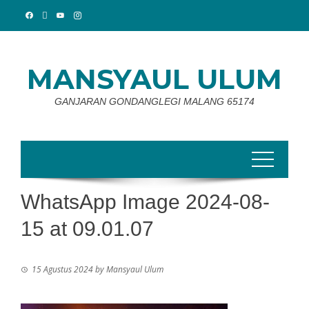
Skip
to
content
MANSYAUL ULUM
GANJARAN GONDANGLEGI MALANG 65174
WhatsApp Image 2024-08-
15 at 09.01.07
15 Agustus 2024
by
Mansyaul Ulum