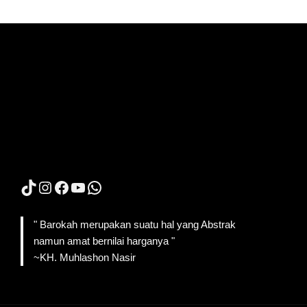
TikTok
Instagram
Facebook
YouTube
WhatsApp
" Barokah merupakan suatu hal yang Abstrak
namun amat bernilai harganya "
~KH. Muhlashon Nasir