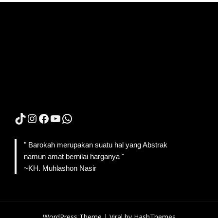
TikTok
Instagram
Facebook
YouTube
WhatsApp
" Barokah merupakan suatu hal yang Abstrak
namun amat bernilai harganya "
~KH. Muhlashon Nasir
WordPress Theme |
Viral
by HashThemes