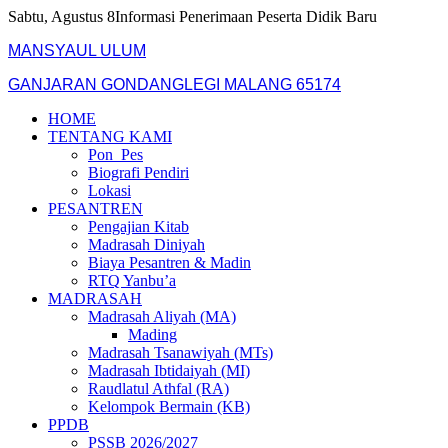
Skip
Sabtu, Agustus 8
Informasi Penerimaan Peserta Didik Baru
to
MANSYAUL ULUM
content
GANJARAN GONDANGLEGI MALANG 65174
HOME
TENTANG KAMI
Pon_Pes
Biografi Pendiri
Lokasi
PESANTREN
Pengajian Kitab
Madrasah Diniyah
Biaya Pesantren & Madin
RTQ Yanbu’a
MADRASAH
Madrasah Aliyah (MA)
Mading
Madrasah Tsanawiyah (MTs)
Madrasah Ibtidaiyah (MI)
Raudlatul Athfal (RA)
Kelompok Bermain (KB)
PPDB
PSSB 2026/2027