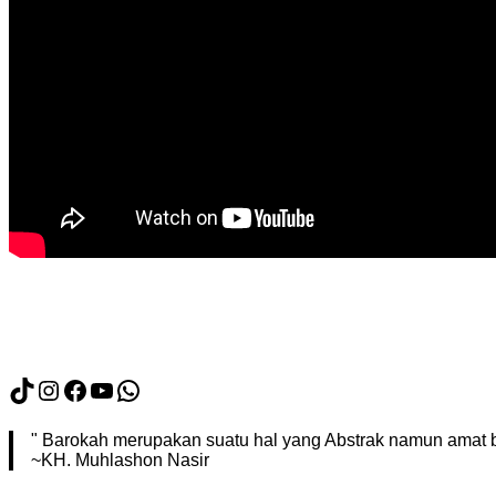
TikTok
Instagram
Facebook
YouTube
WhatsApp
" Barokah merupakan suatu hal yang Abstrak namun amat b
~KH. Muhlashon Nasir