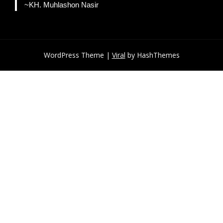
~KH. Muhlashon Nasir
WordPress Theme |
Viral
by HashThemes