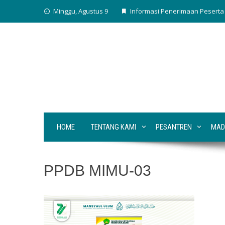
Skip
Minggu, Agustus 9
Informasi Penerimaan Peserta 
to
content
HOME
TENTANG KAMI
PESANTREN
MAD
PPDB MIMU-03