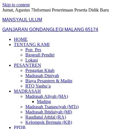
Skip to content
Jumat, Agustus 7
Informasi Penerimaan Peserta Didik Baru
MANSYAUL ULUM
GANJARAN GONDANGLEGI MALANG 65174
HOME
TENTANG KAMI
Pon_Pes
Biografi Pendiri
Lokasi
PESANTREN
Pengajian Kitab
Madrasah Diniyah
Biaya Pesantren & Madin
RTQ Yanbu’a
MADRASAH
Madrasah Aliyah (MA)
Mading
Madrasah Tsanawiyah (MTs)
Madrasah Ibtidaiyah (MI)
Raudlatul Athfal (RA)
Kelompok Bermain (KB)
PPDB