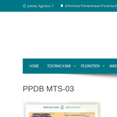
Skip
Jumat, Agustus 7
Informasi Penerimaan Peserta D
to
content
HOME
TENTANG KAMI
PESANTREN
MAD
PPDB MTS-03