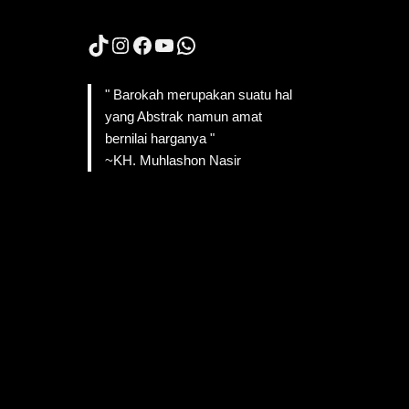
TikTok
Instagram
Facebook
YouTube
WhatsApp
" Barokah merupakan suatu hal
yang Abstrak namun amat
bernilai harganya "
~KH. Muhlashon Nasir