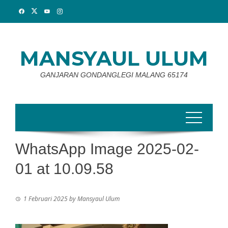
Skip
to
content
MANSYAUL ULUM
GANJARAN GONDANGLEGI MALANG 65174
WhatsApp Image 2025-02-
01 at 10.09.58
1 Februari 2025
by
Mansyaul Ulum