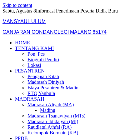
Skip to content
Sabtu, Agustus 8
Informasi Penerimaan Peserta Didik Baru
MANSYAUL ULUM
GANJARAN GONDANGLEGI MALANG 65174
HOME
TENTANG KAMI
Pon_Pes
Biografi Pendiri
Lokasi
PESANTREN
Pengajian Kitab
Madrasah Diniyah
Biaya Pesantren & Madin
RTQ Yanbu’a
MADRASAH
Madrasah Aliyah (MA)
Mading
Madrasah Tsanawiyah (MTs)
Madrasah Ibtidaiyah (MI)
Raudlatul Athfal (RA)
Kelompok Bermain (KB)
PPDB