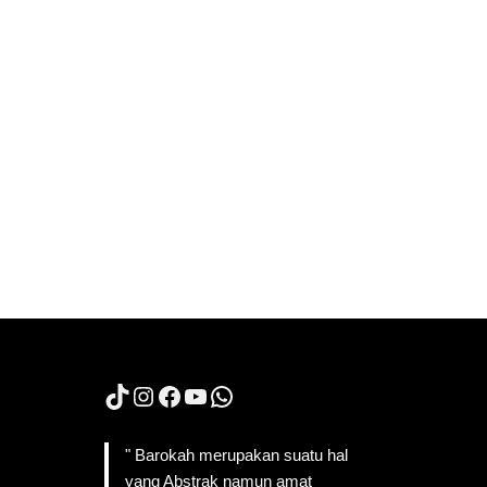
TikTok
Instagram
Facebook
YouTube
WhatsApp
" Barokah merupakan suatu hal
yang Abstrak namun amat