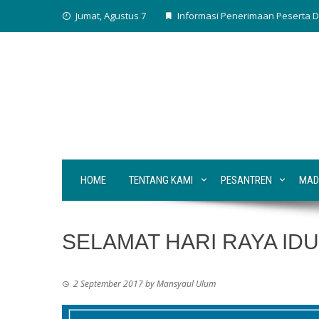
Skip
Jumat, Agustus 7
Informasi Penerimaan Peserta D
to
content
HOME
TENTANG KAMI
PESANTREN
MAD
SELAMAT HARI RAYA IDU
2 September 2017
by
Mansyaul Ulum