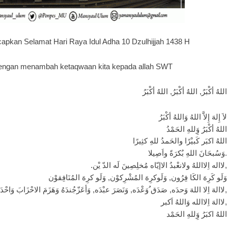
kan Selamat Hari Raya Idul Adha 10 Dzulhijjah 1438 H
 dengan menambah ketaqwaan kita kepada allah SWT
اللهُ أكْبَرُ, اللهُ أكْبَرُ, اللهُ أكْبَرُ
لاَ إِلهَ إِلاَّ اللهُ وَاللهُ أكْبَرُ
اللهُ أكْبَرُ وَِللهِ الحَمْدُ
اللهُ اكبَر كَبيْرًا والحَمدُ للهِ كثِيرًا
وَسُبحَانَ اللهِ بُكرَةً واَصِيلا.
.لااله اِلااللهُ ولانعْبدُ الاإيّاه مُخلِصِينَ لَه الدّ يْن,
وَلَو كَرِهَ الكَا فِرُون, وَلَوكرِهَ المُشْرِكوْن, وَلَو كرِهَ المُنَافِقوْن
لاالهَ اِلا اللهَ وَحدَه, صَدَق ُوَعْدَه, وَنَصَرَ عبْدَه, وَأعَزّجُندَهُ وَهَزَمَ الاحْزَابَ وَاحْدَه,
لاالهَ اِلاالله وَاللهُ اَكبر,
اللهُ اكبَرُ وَِللهِ الحَمْد