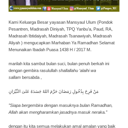
Kami Keluarga Besar yayasan Mansyaul Ulum (Pondok
Pesantren, Madrasah Diniyah, TPQ Yanbu’a, Paud, RA,
Madrasah Ibtidaiyah, Madrasah Tsanawiyah, Madrasah
Aliyah ) mengucapkan Marhaban Ya Ramadhan Selamat
Menunaikan Ibadah Puasa 1438 H / 2017 M.
marilah kita sambut bulan suci, bulan penuh berkah ini
dengan gembira rasulullah
shallallahu ‘alaihi wa
sallam
bersabda ,
مَنْ فَرِحَ بِدُخُولِ رَمَضَانَ حَرَّمَ اللهُ جَسَدَهُ عَلىَ النِّيْرَانِ
”Siapa bergembira dengan masuknya bulan Ramadhan,
Allah akan mengharamkan jasadnya masuk neraka.”
dengan itu kita semua melakukan amal amalan yang baik