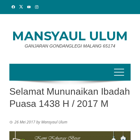
Skip
to
content
MANSYAUL ULUM
GANJARAN GONDANGLEGI MALANG 65174
Selamat Mununaikan Ibadah
Puasa 1438 H / 2017 M
26 Mei 2017
by
Mansyaul Ulum