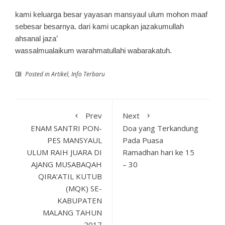
kami keluarga besar yayasan mansyaul ulum mohon maaf
sebesar besarnya. dari kami ucapkan jazakumullah
ahsanal jaza’
wassalmualaikum warahmatullahi wabarakatuh.
Posted in
Artikel
,
Info Terbaru
Prev
Next
ENAM SANTRI PON-
Doa yang Terkandung
PES MANSYAUL
Pada Puasa
ULUM RAIH JUARA DI
Ramadhan hari ke 15
AJANG MUSABAQAH
– 30
QIRA’ATIL KUTUB
(MQK) SE-
KABUPATEN
MALANG TAHUN
2017