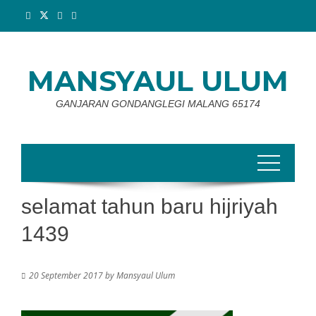
Skip
to
content
MANSYAUL ULUM
GANJARAN GONDANGLEGI MALANG 65174
selamat tahun baru hijriyah
1439
20 September 2017
by
Mansyaul Ulum