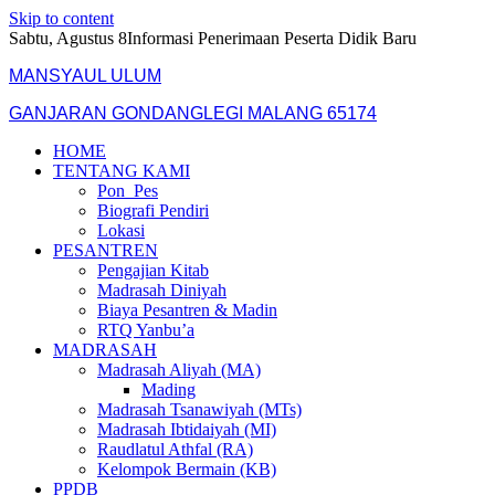
Skip to content
Sabtu, Agustus 8
Informasi Penerimaan Peserta Didik Baru
MANSYAUL ULUM
GANJARAN GONDANGLEGI MALANG 65174
HOME
TENTANG KAMI
Pon_Pes
Biografi Pendiri
Lokasi
PESANTREN
Pengajian Kitab
Madrasah Diniyah
Biaya Pesantren & Madin
RTQ Yanbu’a
MADRASAH
Madrasah Aliyah (MA)
Mading
Madrasah Tsanawiyah (MTs)
Madrasah Ibtidaiyah (MI)
Raudlatul Athfal (RA)
Kelompok Bermain (KB)
PPDB