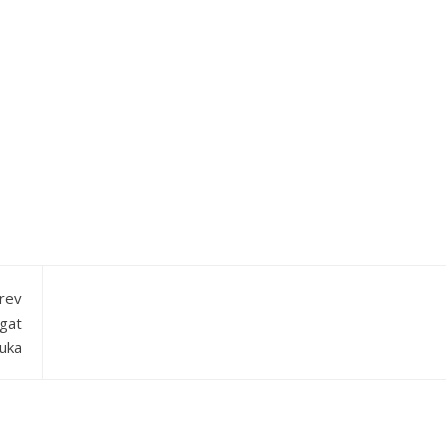
rev
gat
uka