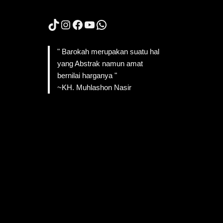
TikTok
Instagram
Facebook
YouTube
WhatsApp
" Barokah merupakan suatu hal
yang Abstrak namun amat
bernilai harganya "
~KH. Muhlashon Nasir