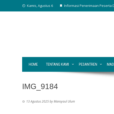
Skip
Kamis, Agustus 6
Informasi Penerimaan Peserta D
to
content
HOME
TENTANG KAMI
PESANTREN
MAD
IMG_9184
13 Agustus 2025
by
Mansyaul Ulum